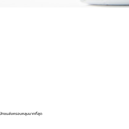
 โดยยื่นแบบฟอร์ม ภ.ง.ด.90 และ ภ.ง.ด.94 ซึ่งจะมี 2 ช่วง ได้แก่
ขึ้นในปีก่อนหน้านี้
งครึ่งปีภาษีแรกที่ผ่านมา
าใช้จ่ายเหมา 60 % เช่นพวกซื้อมาขายไป กับเลือกหักค่าใช้จ่ายจริงในการคำนวณภาษีตามเอ
กออกจากเงินได้เพิ่มขึ้นหลังจากที่หักค่าใช้จ่ายแล้ว กำไรที่แท้จริงของธุรกิจหลังจากท
ถึงรายได้จริงที่เราควรจะได้
ว้นภาษีมูลค่าเพิ่มต้องรีบจดทะเบียนภาษีมูลค่าเพิ่ม (ภายใน 30 วัน) ไม่อย่างนั้นจะถือว่
าที่ผ่านมาคุณอาจจะไม่ได้จ่ายภาษี แต่สรรพกรก็จะมีการเรียกเก็บย้อนหลังอย่างแน่นอน
ธุรกิจ กำลังมองหาบริการที่จะช่วยให้คุณสามารถบริหารจัดการสินค้าได้ง่ายขึ้น เราขอ
ิษัทขนส่งครอบคลุมมากที่สุด