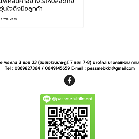
แพ็คสินค้าอย่างไรให้ปลอดภัย
อุ่นใจถึงมือลูกค้า
16 พ.ย. 2565
e พระราม 3 ซอย 23 (ซอยเจริญราษฎร์ 7 แยก 7-8) บางโคล่ บางคอแหลม กทม
Tel :
0869827364
/
0649145659
E-mail :
passmebkk1@gmail.com
@passmefulfillment